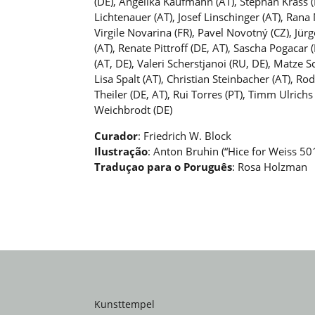
(DE), Angelika Kaufmann (AT), Stephan Krass (D
Lichtenauer (AT), Josef Linschinger (AT), Rana
Virgile Novarina (FR), Pavel Novotný (CZ), Jürg
(AT), Renate Pittroff (DE, AT), Sascha Pogacar
(AT, DE), Valeri Scherstjanoi (RU, DE), Matze Sc
Lisa Spalt (AT), Christian Steinbacher (AT), 
Theiler (DE, AT), Rui Torres (PT), Timm Ulrichs
Weichbrodt (DE)
Curador
: Friedrich W. Block
Ilustra
ção
: Anton Bruhin (“Hice for Weiss 50
Traduçao para o Poruguês
: Rosa Holzman
Kunsttempel