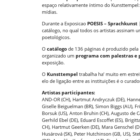
espaço relativamente íntimo do Kunsttempel:
mídias.
Durante a Exposicao
POESIS – Sprachkunst 
catálogo, no qual todos os artistas assinam
poetológicos.
O
catálogo
de 136 páginas é produzido pela
organizado um
programa com palestras e
exposição.
O
Kunsttempel
trabalha ha’ muito em estre
elo de ligação entre as instituições é o curad
Artistas participantes:
AND-OR (CH), Hartmut Andryczuk (DE), Hannes B
Giselle Beiguelman (BR), Simon Biggs (AU), Fr
Borsuk (US), Anton Bruhin (CH), Augusto de C
Gerhild Ebel (DE), Eduard Escoffet (ES), Brigitt
CH), Hartmut Geerken (DE), Mara Genschel (DE
Husárová (SK), Peter Hutchinson (GB, US), Stef