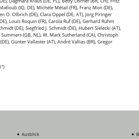
E), Dagmara Kraus (DE, PL), Betty Leirner (BR, CH), Fritz
 Matloub (IQ, DE), Michèle Métail (FR), Franz Mon (DE),
en O. Olbrich (DE), Clara Oppel (DE, AT), Jörg Piringer
 (DE), Louis Roquin (FR), Carola Ruf (DE), Gerhard Rühm
hmidt (DE), Siegfried J. Schmidt (DE), Hubert Sielecki (AT),
Rod Summers (GB, NL), W. Mark Sutherland (CA), Christoph
 (DE), Günter Vallaster (AT), André Vallias (BR), Gregor
1”)
Ausblick
B