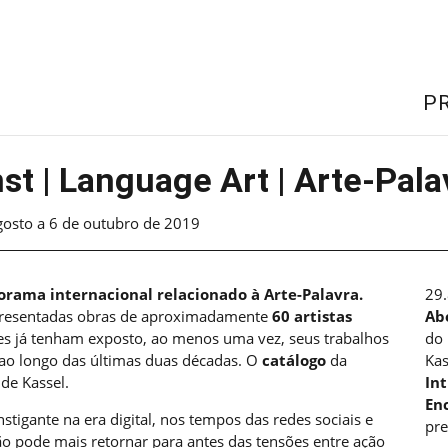
P
t | Language Art | Arte-Pala
gosto a 6 de outubro de 2019
rama internacional relacionado à Arte-Palavra.
29.
presentadas obras de aproximadamente
60 artistas
Ab
tes já tenham exposto, ao menos uma vez, seus trabalhos
do 
 ao longo das últimas duas décadas. O
catálogo
da
Kas
 de Kassel.
In
En
nstigante na era digital, nos tempos das redes sociais e
pre
ão pode mais retornar para antes das tensões entre ação