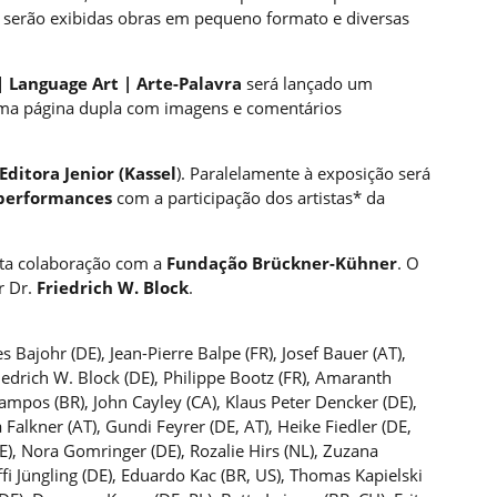
 serão exibidas obras em pequeno formato e diversas
| Language Art | Arte-Palavra
será lançado um
 uma página dupla com imagens e comentários
Editora Jenior (Kassel
). Paralelamente à exposição será
 performances
com a participação dos artistas* da
ita colaboração com a
Fundação Brückner-Kühner
. O
or Dr.
Friedrich W. Block
.
ajohr (DE), Jean-Pierre Balpe (FR), Josef Bauer (AT),
iedrich W. Block (DE), Philippe Bootz (FR), Amaranth
ampos (BR), John Cayley (CA), Klaus Peter Dencker (DE),
a Falkner (AT), Gundi Feyrer (DE, AT), Heike Fiedler (DE,
), Nora Gomringer (DE), Rozalie Hirs (NL), Zuzana
fi Jüngling (DE), Eduardo Kac (BR, US), Thomas Kapielski