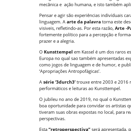
mecânica e ação humana, e isto também aplica
Pensar e agir são experiências indivíduais c
linguagem. A
arte da palavra
torna este de
visiveis, refletindo-as. Por esta razão,
Arte -P
fortemente político para a percepção e form
prazer e a alegria.
O
Kunsttempel
em Kassel é um dos raros e
Europa no qual sao também apresentadas exp
como jogos de linguagem e de humor, e publi
‘Apropriações Antropofágicas’.
A
série ‘3durch3’
trouxe entre 2003 e 2016 m
performáticos e leituras ao Kunsttempel.
O jubileu no ano de 2019, no qual o Kunsttem
boa oportunidade para convidar os artistas 
tiveram suas obras expostas no local, para r
perspectivas.
Esta
“retroperspectiva”
será apresentada, 