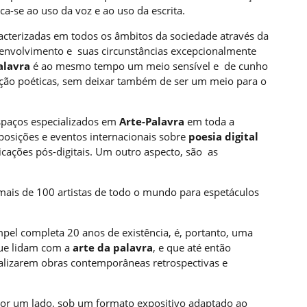
-se ao uso da voz e ao uso da escrita.
aracterizadas em todos os âmbitos da sociedade através da
senvolvimento e suas circunstâncias excepcionalmente
alavra
é ao mesmo tempo um meio sensível e de cunho
ação poéticas, sem deixar também de ser um meio para o
spaços especializados em
Arte-Palavra
em toda a
osições e eventos internacionais sobre
poesia digital
cações pós-digitais. Um outro aspecto, são as
ais de 100 artistas de todo o mundo para espetáculos
pel completa 20 anos de existência, é, portanto, uma
que lidam com a
arte da palavra
, e que até então
ealizarem obras contemporâneas retrospectivas e
por um lado, sob um formato expositivo adaptado ao