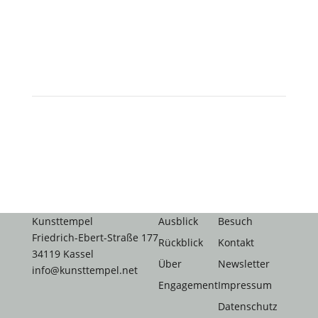
Kunsttempel
Ausblick
Besuch
Friedrich-Ebert-Straße 177
Rückblick
Kontakt
34119 Kassel
Über
Newsletter
info@kunsttempel.net
Engagement
Impressum
Datenschutz