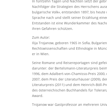
In fünfzehn Tagen und Nächten setzt der geb
Nachfolger die Strategien des Herrschens aus
bulgarische Volk«, entstanden 1897, bis heute 
Sprache nach und stellt seiner Erzählung ein
Entstanden ist eine Wunderkammer des Nachd
ihren Gefahren schützen.
Zum Autor:
Ilija Trojanow, geboren 1965 in Sofia, Bulgari
Rechtswissenschaften und Ethnologie in Münc
er in Wien.
Seine Romane und Reisereportagen sind gefeie
darunter: der Bertelsmann-Literaturpreis be
1996, dem Adalbert-von-Chamisso-Preis 2000, 
2007, dem Preis der Literaturhäuser (2009), d
Literaturpreis (2011) und dem Heinrich-Böll-Pr
des österreichischen Buchhandels für Toleranz
Award.
Trojanow war Gastprofessor an mehreren Univers