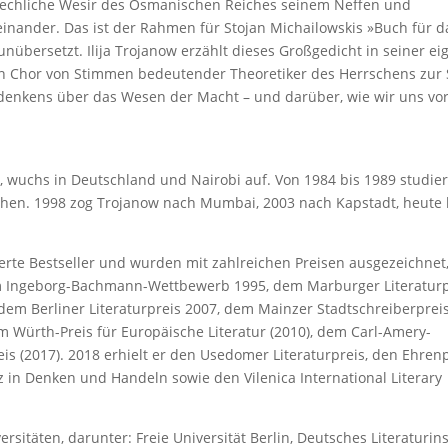
rechliche Wesir des Osmanischen Reiches seinem Neffen und
einander. Das ist der Rahmen für Stojan Michailowskis »Buch für d
unübersetzt. Ilija Trojanow erzählt dieses Großgedicht in seiner e
en Chor von Stimmen bedeutender Theoretiker des Herrschens zur 
enkens über das Wesen der Macht – und darüber, wie wir uns vo
en, wuchs in Deutschland und Nairobi auf. Von 1984 bis 1989 studier
hen. 1998 zog Trojanow nach Mumbai, 2003 nach Kapstadt, heute 
rte Bestseller und wurden mit zahlreichen Preisen ausgezeichnet
im Ingeborg-Bachmann-Wettbewerb 1995, dem Marburger Literaturp
dem Berliner Literaturpreis 2007, dem Mainzer Stadtschreiberprei
em Würth-Preis für Europäische Literatur (2010), dem Carl-Amery-
eis (2017). 2018 erhielt er den Usedomer Literaturpreis, den Ehren
 in Denken und Handeln sowie den Vilenica International Literary
itäten, darunter: Freie Universität Berlin, Deutsches Literaturins