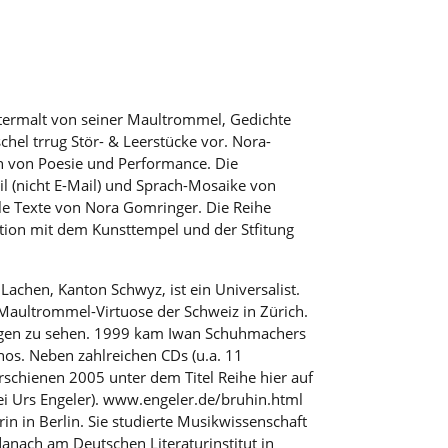
ntermalt von seiner Maultrommel, Gedichte
hel trrug Stör- & Leerstücke vor. Nora-
n von Poesie und Performance. Die
l (nicht E-Mail) und Sprach-Mosaike von
le Texte von Nora Gomringer. Die Reihe
ation mit dem Kunsttempel und der Stfitung
Lachen, Kanton Schwyz, ist ein Universalist.
r Maultrommel-Virtuose der Schweiz in Zürich.
lungen zu sehen. 1999 kam Iwan Schuhmachers
os. Neben zahlreichen CDs (u.a. 11
schienen 2005 unter dem Titel Reihe hier auf
i Urs Engeler). www.engeler.de/bruhin.html
in in Berlin. Sie studierte Musikwissenschaft
danach am Deutschen Literaturinstitut in