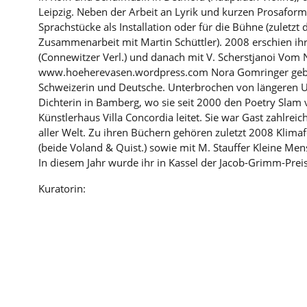
Leipzig. Neben der Arbeit an Lyrik und kurzen Prosaforme
Sprachstücke als Installation oder für die Bühne (zuletz
Zusammenarbeit mit Martin Schüttler). 2008 erschien ihr
(Connewitzer Verl.) und danach mit V. Scherstjanoi Vom 
www.hoeherevasen.wordpress.com Nora Gomringer gebor
Schweizerin und Deutsche. Unterbrochen von längeren US
Dichterin in Bamberg, wo sie seit 2000 den Poetry Slam v
Künstlerhaus Villa Concordia leitet. Sie war Gast zahlreic
aller Welt. Zu ihren Büchern gehören zuletzt 2008 Klima
(beide Voland & Quist.) sowie mit M. Stauffer Kleine 
In diesem Jahr wurde ihr in Kassel der Jacob-Grimm-Pre
Kuratorin: