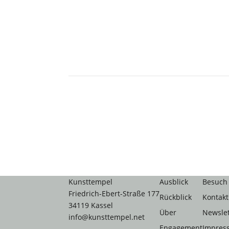
Kunsttempel
Ausblick
Besuch
Friedrich-Ebert-Straße 177
Rückblick
Kontakt
34119 Kassel
Über
Newslet
info@kunsttempel.net
Engagement
Impres