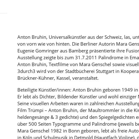
Anton Bruhin, Universalkünstler aus der Schweiz, las, u
von vorn wie von hinten. Die Berliner Autorin Mara Gensc
Eugenie Gomringer aus Bamberg präsentierte ihre Fusio
Ausstellung zeigte bis zum 31.7.2011 Palindrome in Emai
Anton Bruhin, Textfilme von Mara Genschel sowie visuel
3durch3 wird von der Stadtbücherei Stuttgart in Kooper
Brückner-Kühner, Kassel, veranstaltet.
Beteiligte Künstler/innen: Anton Bruhin geboren 1949 in 
Er lebt als Dichter, Bildender Künstler und wohl einzige
Seine visuellen Arbeiten waren in zahlreichen Ausstel
Film Trümpi – Anton Bruhin, der Maultrommler in die Kin
heldengesänge & 3 gedichte) und den Spiegelgedichten er
über 500 Seiten Typogramme und Palindrome (jeweils be
Mara Genschel 1982 in Bonn geboren, lebt als freie Autor
in Köln und Schulmusik in Detmold (Hauptfach Violine), 