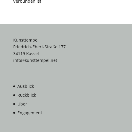
verbunden ist
Kunsttempel
Friedrich-Ebert-Straße 177
34119 Kassel
info@kunsttempel.net
Ausblick
Rückblick
Über
Engagement