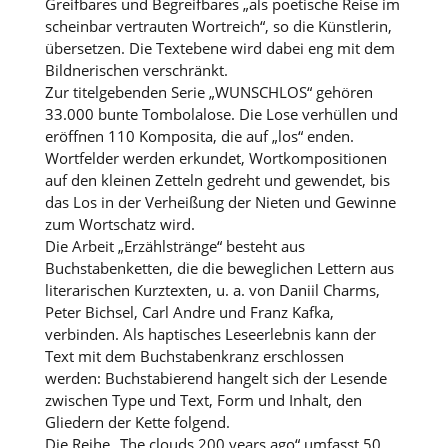
Greifbares und Begreifbares „als poetische Reise im
scheinbar vertrauten Wortreich“, so die Künstlerin,
übersetzen. Die Textebene wird dabei eng mit dem
Bildnerischen verschränkt.
Zur titelgebenden Serie „WUNSCHLOS“ gehören
33.000 bunte Tombolalose. Die Lose verhüllen und
eröffnen 110 Komposita, die auf „los“ enden.
Wortfelder werden erkundet, Wortkompositionen
auf den kleinen Zetteln gedreht und gewendet, bis
das Los in der Verheißung der Nieten und Gewinne
zum Wortschatz wird.
Die Arbeit „Erzählstränge“ besteht aus
Buchstabenketten, die die beweglichen Lettern aus
literarischen Kurztexten, u. a. von Daniil Charms,
Peter Bichsel, Carl Andre und Franz Kafka,
verbinden. Als haptisches Leseerlebnis kann der
Text mit dem Buchstabenkranz erschlossen
werden: Buchstabierend hangelt sich der Lesende
zwischen Type und Text, Form und Inhalt, den
Gliedern der Kette folgend.
Die Reihe „The clouds 200 years ago“ umfasst 50