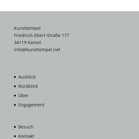
Kunsttempel
Friedrich-Ebert-Straße 177
34119 Kassel
info@kunsttempel.net
Ausblick
Rückblick
Über
Engagement
Besuch
Kontakt