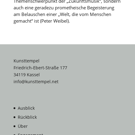
Themenschwerpunkt der „Zukunftsmusik“, sondern
auch eine geradezu prometheische Begeisterung
am Belauschen einer „Welt, die vom Menschen
gemacht“ ist (Peter Weibel).
Kunsttempel
Friedrich-Ebert-Straße 177
34119 Kassel
info@kunsttempel.net
Ausblick
Rückblick
Über