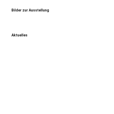
Bilder zur Ausstellung
Aktuelles
Helmut Krausser liest am
19.06.2026 / 19:30 Uhr im
Kunsttempel (die Plätze sind
begrenzt, eine Reservierung ist
nicht möglich)