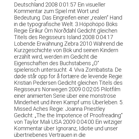
Deutschland 2008 0:01:57 Ein visueller
Kommentar zum Spiel mit Wort und
Bedeutung. Das Eingreifen einer „realen“ Hand
in die typografische Welt. 3.Höpöhöpö Böks
Regie Eiríkur Örn Norðdahl Gedicht gleichen
Titels des Regisseurs Island 2008 0:04:17
Lobende Erwähnung Zebra 2010 Während die
Kurzgeschichte von Bök und seinen Kindern
erzählt wird, werden im Gedicht die
Eigenschaften des Buchstabens „Ö“
spielerisch untersucht. 4. Viva Zombatista. De
døde står opp for å fortære de levende Regie:
Kristian Pedersen Gedicht gleichen Titels des
Regisseurs Norwegen 2009 0:02:05 Pilotfilm
einer animierten Serie über eine monströse
Minderheit und ihren Kampf ums Überleben. 5.
Missed Aches Regie: Joanna Priestley
Gedicht: „The the Impotence of Proofreading“
von Taylor Mali USA 2009 0:04:00 Ein witziger
Kommentar über Ignoranz, Idiotie und unser
übertriebenes Vertrauen in die