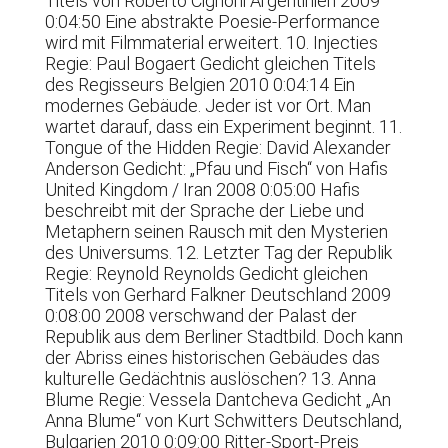
Titels von Roberto Cignoni Argentinien 2009
0:04:50 Eine abstrakte Poesie-Performance
wird mit Filmmaterial erweitert. 10. Injecties
Regie: Paul Bogaert Gedicht gleichen Titels
des Regisseurs Belgien 2010 0:04:14 Ein
modernes Gebäude. Jeder ist vor Ort. Man
wartet darauf, dass ein Experiment beginnt. 11.
Tongue of the Hidden Regie: David Alexander
Anderson Gedicht: „Pfau und Fisch“ von Hafis
United Kingdom / Iran 2008 0:05:00 Hafis
beschreibt mit der Sprache der Liebe und
Metaphern seinen Rausch mit den Mysterien
des Universums. 12. Letzter Tag der Republik
Regie: Reynold Reynolds Gedicht gleichen
Titels von Gerhard Falkner Deutschland 2009
0:08:00 2008 verschwand der Palast der
Republik aus dem Berliner Stadtbild. Doch kann
der Abriss eines historischen Gebäudes das
kulturelle Gedächtnis auslöschen? 13. Anna
Blume Regie: Vessela Dantcheva Gedicht „An
Anna Blume“ von Kurt Schwitters Deutschland,
Bulgarien 2010 0:09:00 Ritter-Sport-Preis