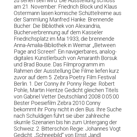
zu sehen sein wird. Die Ausstellung schloss
am 21. November: Friedrich Block und Klaus
Ostermann lasen komische Schüttelreime aus
der Sammlung Manfred Hanke. Brennende
Bücher: Die Bibliothek von Alexandria,
Bücherverbrennung auf dem Kasseler
Friedrichsplatz im Mai 1933, die brennende
Anna-Amalia-Bibliothek in Weimar. „Between
Page and Screen“: Ein navigierbares, analog-
digitales Künstlerbuch von Amaranth Borsuk
und Brad Bouse. Das Filmprogramm im
Rahmen der Ausstellung Die Filme liefen kurz
zuvor auf dem 5. Zebra Poetry Film Festival
Berlin. 1. Der Conny ihr Ponny Regie: Robert
Pohle, Martin Hentze Gedicht gleichen Titels
von Gabriel Vetter Deutschland 2008 0:05:00
Bester Poesiefilm Zebra 2010 Conny
bekommt ihr Pony nicht in den Bus. Ihre Suche
nach Schuldigen führt sie über zahlreiche
skurrile Szenarien bis hin zum Untergang der
Schweiz. 2. Bitterschön Regie: Johannes Vogt
Gedicht: „Schneebild“ von Ernst Jandl